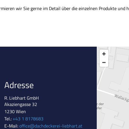
ieren wir Sie gerne im Detail über die einzelnen Produkte und he
Adresse
R. Liebhart GmbH
Akaziengasse 32
1230 Wien
Tel.:
+43 1 8178683
E-Mail:
office@dachdeckerei-liebhart.at