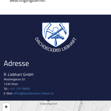
Besichtigungstermin.
Adresse
R. Liebhart GmbH
Akaziengasse 32
1230 Wien
Tel.:
+43 1 8178683
E-Mail:
office@dachdeckerei-liebhart.at